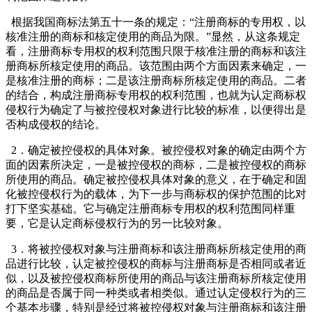
根据我国商标法第五十一条的规定：“注册商标的专用权，以
核准注册的商标和核定使用的商品为限。”显然，从这条规定
看，注册商标专用权的权利范围只限于核准注册的商标和该注
册商标所核定使用的商品。该范围由两个方面因素来确定，一
是核准注册的商标；二是该注册商标所核定使用的商品。二者
的结合，构成注册商标专用权的权利范围，也就为认定商标权
侵权行为确定了与被控侵权对象进行比较的标准，以便得出是
否构成侵权的结论。
2．确定被控侵权的具体对象。被控侵权对象的确定由两个方
面的因素所决定，一是被控侵权的商标，二是被控侵权的商标
所使用的商品。确定被控侵权具体对象的意义，在于确定和固
化被控侵权行为的载体，为下一步与商标权的保护范围的比对
打下坚实基础。它与确定注册商标专用权的权利范围同样重
要，它是认定商标侵权行为的另一比较对象。
3．将被控侵权对象与注册商标和该注册商标所核定使用的商
品进行比较，认定被控侵权的商标与注册商标是否相同或者近
似，以及被控侵权商标所使用的商品与该注册商标所核定使用
的商品是否属于同一种类或者相类似。通过认定侵权行为的三
个基本步骤，特别是经过将被控侵权对象与注册商标和该注册